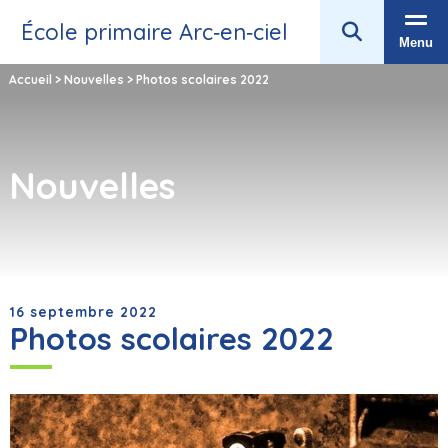
École primaire Arc‑en‑ciel
Menu
Accueil
>
Nouvelles
>
Photos scolaires 2022
Nouvelles
16 septembre 2022
Photos scolaires 2022