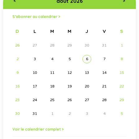
août 2026
<
>
S’abonner au calendrier >
D
L
M
M
J
V
S
26
27
28
29
30
31
1
2
3
4
5
6
7
8
9
10
11
12
13
14
15
16
17
18
19
20
21
22
23
24
25
26
27
28
29
30
31
1
2
3
4
5
Voir le calendrier complet >