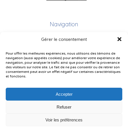
Navigation
Gérer le consentement
Plan du site
Portail Parents
Pour offrir les meilleures expériences, nous utilisons des témoins de
navigation (aussi appelés cookies) pour améliorer votre expérience de
Plainte – service à l’élève
navigation, pour analyser le trafic ainsi que pour vérifier la provenance
des visiteurs sur notre site. Le fait de ne pas consentir ou de retirer son
Politique de confidentialité
consentement peut avoir un effet négatif sur certaines caractéristiques
et fonctions.
Accepter
Refuser
© Gouvernement du Québec, 2026
Voir les préférences
Le CSSMI autorise certaines intelligences artificielles contrôlées et
sécurisées. Par conséquent, des outils d’intelligence artificielle autorisés