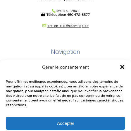
450 472-7801
Télécopieur
450 472-8577
arc-en-ciel@cssmi.qc.ca
Navigation
Gérer le consentement
Plan du site
Portail Parents
Pour offrir les meilleures expériences, nous utilisons des témoins de
navigation (aussi appelés cookies) pour améliorer votre expérience de
Plainte – service à l’élève
navigation, pour analyser le trafic ainsi que pour vérifier la provenance
des visiteurs sur notre site. Le fait de ne pas consentir ou de retirer son
Politique de confidentialité
consentement peut avoir un effet négatif sur certaines caractéristiques
et fonctions.
Accepter