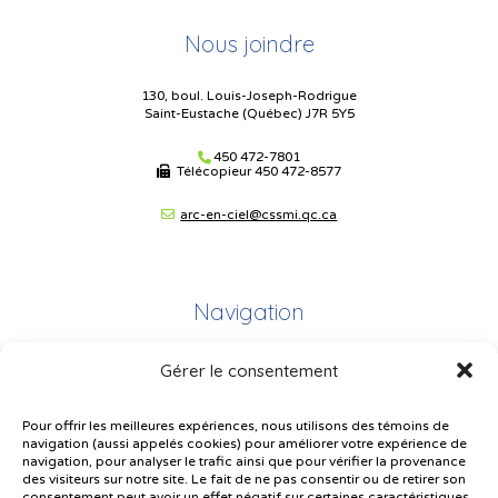
Nous joindre
130, boul. Louis-Joseph-Rodrigue
Saint-Eustache (Québec) J7R 5Y5
450 472-7801
Télécopieur
450 472-8577
arc-en-ciel@cssmi.qc.ca
Navigation
Gérer le consentement
Plan du site
Portail Parents
Pour offrir les meilleures expériences, nous utilisons des témoins de
navigation (aussi appelés cookies) pour améliorer votre expérience de
Plainte – service à l’élève
navigation, pour analyser le trafic ainsi que pour vérifier la provenance
des visiteurs sur notre site. Le fait de ne pas consentir ou de retirer son
Politique de confidentialité
consentement peut avoir un effet négatif sur certaines caractéristiques