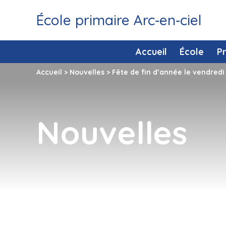
École primaire Arc‑en‑ciel
Accueil
École
P
Accueil
>
Nouvelles
>
Fête de fin d’année le vendredi 
Nouvelles