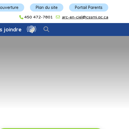
'ouverture
Plan du site
Portail Parents
450 472-7801
arc-en-ciel@cssmi.qc.ca
s joindre