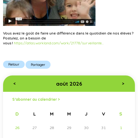
Vous avez le goût de faire une différence dans le quotidien de nos élèves ?
Postulez, on a besoin de
https://atlas.workland.com/work/21778/surveillante...
vous !
Retour
Partager
août 2026
<
>
S’abonner au calendrier >
D
L
M
M
J
V
S
26
27
28
29
30
31
1