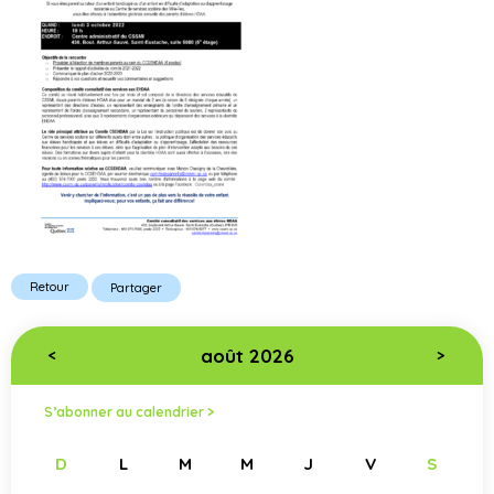
Retour
Partager
août 2026
<
>
S’abonner au calendrier >
D
L
M
M
J
V
S