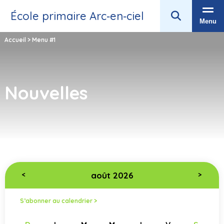
École primaire Arc‑en‑ciel
Menu
Accueil
>
Menu #1
Nouvelles
août 2026
<
>
S’abonner au calendrier >