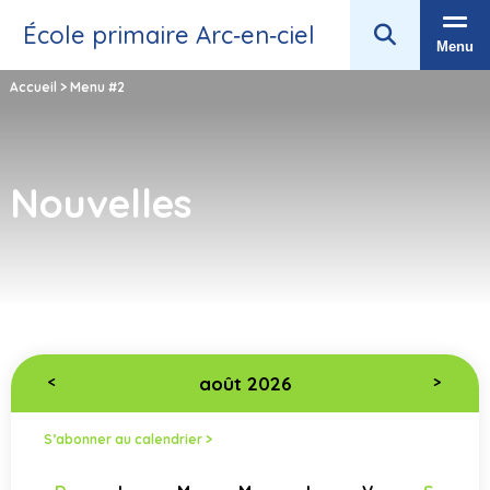
École primaire Arc‑en‑ciel
Menu
Accueil
>
Menu #2
Nouvelles
août 2026
<
>
S’abonner au calendrier >