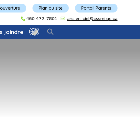
'ouverture
Plan du site
Portail Parents
450 472-7801
arc-en-ciel@cssmi.qc.ca
s joindre